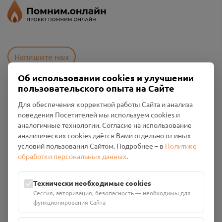
Напишите нам
Об использовании cookies и улучшении
пользовательского опыта на Сайте
Пользовательское соглашение
Для обеспечения корректной работы Сайта и анализа
Политика конфиденциальности
поведения Посетителей мы используем cookies и
Промо-материалы
аналогичные технологии. Согласие на использование
аналитических cookies даётся Вами отдельно от иных
Настройки cookies
условий пользования Сайтом. Подробнее – в
Политике
обработки персональных данных
.
Общество с ограниченной ответственностью «Смоленский
Проект Помним»
ИНН: 6700029207 ОГРН: 1256700001986
Технически необходимые cookies
Юридический адрес: 216790, Смоленская область, р-н
Сессия, авторизация, безопасность — необходимы для
Руднянский, г. Рудня, улица Западная, д. 26А, пом. 18
функционирования Сайта
Номер счёта: 40702810901130004287 в АО "АЛЬФА-БАНК"