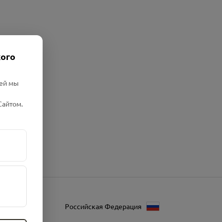
кого
лей мы
Сайтом.
Российская Федерация