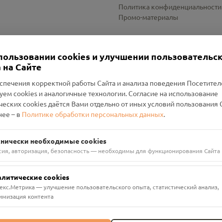
Политика конфиденциальности
Промо-материалы
Настройки cookies
пользовании cookies и улучшении пользовательс
 на Сайте
спечения корректной работы Сайта и анализа поведения Посетите
уем cookies и аналогичные технологии. Согласие на использование
оленский Проект Помним»
ческих cookies даётся Вами отдельно от иных условий пользования 
ее – в
Политике обработки персональных данных
.
н Руднянский, г. Рудня, улица Западная, д. 26А, пом. 18
ФА-БАНК"
хнически необходимые cookies
сия, авторизация, безопасность — необходимы для функционирования Сайта
алитические cookies
екс.Метрика — улучшение пользовательского опыта, статистический анализ,
имизация контента