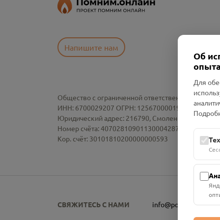
Напишите нам
Об ис
опыта
Для обе
использ
Общество с ограниченной ответственностью «См
аналити
ИНН: 6700029207 ОГРН: 1256700001986
Подробн
Юридический адрес: 216790, Смоленская область, р-
Номер счёта: 40702810901130004287 в АО "АЛЬ
Кор. счёт: 30101810200000000593
Те
Сес
Ан
Янд
опт
СВЯЖИТЕСЬ С НАМИ
info@pomnim.online