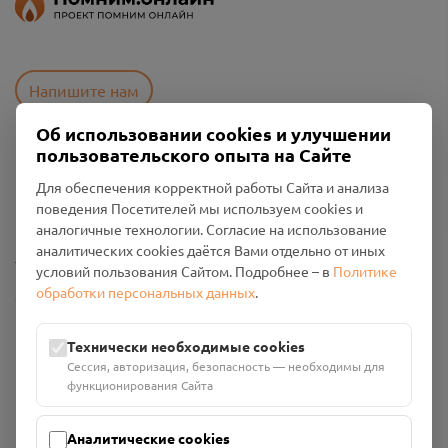
Напишите нам
Об использовании cookies и улучшении
пользовательского опыта на Сайте
Пользовательское соглашение
Для обеспечения корректной работы Сайта и анализа
Политика конфиденциальности
поведения Посетителей мы используем cookies и
Промо-материалы
аналогичные технологии. Согласие на использование
аналитических cookies даётся Вами отдельно от иных
Настройки cookies
условий пользования Сайтом. Подробнее – в
Политике
обработки персональных данных
.
Общество с ограниченной ответственностью «Смоленский
Проект Помним»
ИНН: 6700029207 ОГРН: 1256700001986
Технически необходимые cookies
Юридический адрес: 216790, Смоленская область, р-н
Сессия, авторизация, безопасность — необходимы для
Руднянский, г. Рудня, улица Западная, д. 26А, пом. 18
функционирования Сайта
Номер счёта: 40702810901130004287 в АО "АЛЬФА-БАНК"
Кор. счёт: 30101810200000000593
Аналитические cookies