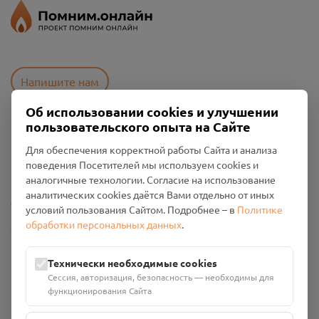
Напишите нам
Об использовании cookies и улучшении
пользовательского опыта на Сайте
Пользовательское соглашение
Для обеспечения корректной работы Сайта и анализа
Политика конфиденциальности
поведения Посетителей мы используем cookies и
Промо-материалы
аналогичные технологии. Согласие на использование
аналитических cookies даётся Вами отдельно от иных
Настройки cookies
условий пользования Сайтом. Подробнее – в
Политике
обработки персональных данных
.
Общество с ограниченной ответственностью «Смоленский
Проект Помним»
ИНН: 6700029207 ОГРН: 1256700001986
Технически необходимые cookies
Юридический адрес: 216790, Смоленская область, р-н
Сессия, авторизация, безопасность — необходимы для
Руднянский, г. Рудня, улица Западная, д. 26А, пом. 18
функционирования Сайта
Номер счёта: 40702810901130004287 в АО "АЛЬФА-БАНК"