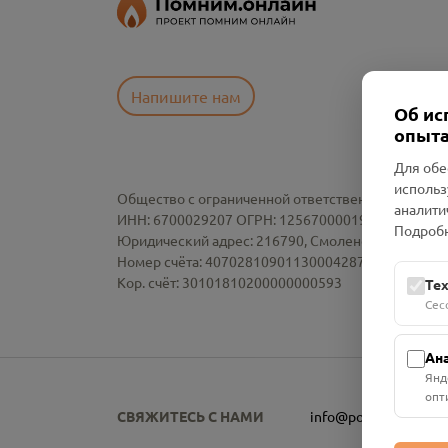
Напишите нам
Об ис
опыта
Для обе
использ
Общество с ограниченной ответственностью «См
аналити
ИНН: 6700029207 ОГРН: 1256700001986
Подробн
Юридический адрес: 216790, Смоленская область, р-
Номер счёта: 40702810901130004287 в АО "АЛЬ
Кор. счёт: 30101810200000000593
Те
Сес
Ан
Янд
опт
СВЯЖИТЕСЬ С НАМИ
info@pomnim.online