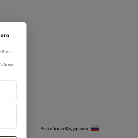
кого
лей мы
Сайтом.
Российская Федерация