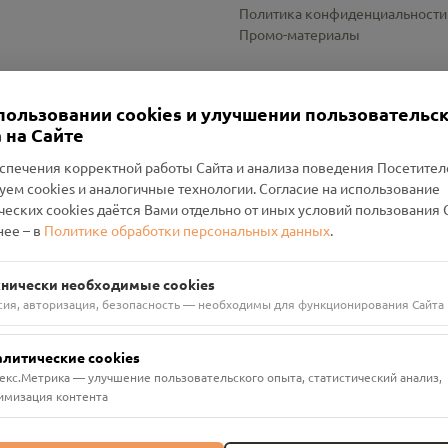
Политика конфиденциальности
Промо-материалы
Настройки cookies
пользовании cookies и улучшении пользовательс
 на Сайте
спечения корректной работы Сайта и анализа поведения Посетите
уем cookies и аналогичные технологии. Согласие на использование
оленский Проект Помним»
ческих cookies даётся Вами отдельно от иных условий пользования 
ее – в
Политике обработки персональных данных
.
н Руднянский, г. Рудня, улица Западная, д. 26А, пом. 18
ФА-БАНК"
хнически необходимые cookies
сия, авторизация, безопасность — необходимы для функционирования Сайта
алитические cookies
екс.Метрика — улучшение пользовательского опыта, статистический анализ,
имизация контента