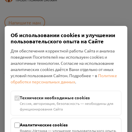
Напишите нам
Об использовании cookies и улучшении
пользовательского опыта на Сайте
Пользовательское соглашение
Для обеспечения корректной работы Сайта и анализа
Политика конфиденциальности
поведения Посетителей мы используем cookies и
Промо-материалы
аналогичные технологии. Согласие на использование
аналитических cookies даётся Вами отдельно от иных
Настройки cookies
условий пользования Сайтом. Подробнее – в
Политике
обработки персональных данных
.
Общество с ограниченной ответственностью «Смоленский
Проект Помним»
ИНН: 6700029207 ОГРН: 1256700001986
Технически необходимые cookies
Юридический адрес: 216790, Смоленская область, р-н
Сессия, авторизация, безопасность — необходимы для
Руднянский, г. Рудня, улица Западная, д. 26А, пом. 18
функционирования Сайта
Номер счёта: 40702810901130004287 в АО "АЛЬФА-БАНК"
Кор. счёт: 30101810200000000593
Аналитические cookies
Яндекс.Метрика — улучшение пользовательского опыта,