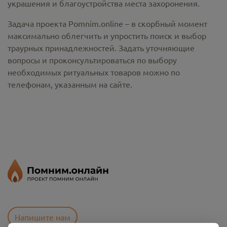
украшения и благоустройства места захоронения.
Задача проекта Pomnim.online – в скорбный момент
максимально облегчить и упростить поиск и выбор
траурных принадлежностей. Задать уточняющие
вопросы и проконсультироваться по выбору
необходимых ритуальных товаров можно по
телефонам, указанным на сайте.
Напишите нам