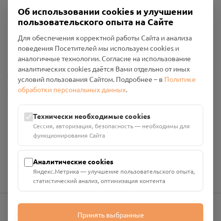
Об использовании cookies и улучшении
пользовательского опыта на Сайте
Пользовательское соглашение
Для обеспечения корректной работы Сайта и анализа
Политика конфиденциальности
поведения Посетителей мы используем cookies и
Промо-материалы
аналогичные технологии. Согласие на использование
аналитических cookies даётся Вами отдельно от иных
Настройки cookies
условий пользования Сайтом. Подробнее – в
Политике
обработки персональных данных
.
Общество с ограниченной ответственностью «Смоленский
Проект Помним»
ИНН: 6700029207 ОГРН: 1256700001986
Технически необходимые cookies
Юридический адрес: 216790, Смоленская область, р-н
Сессия, авторизация, безопасность — необходимы для
Руднянский, г. Рудня, улица Западная, д. 26А, пом. 18
функционирования Сайта
Номер счёта: 40702810901130004287 в АО "АЛЬФА-БАНК"
Кор. счёт: 30101810200000000593
Аналитические cookies
Яндекс.Метрика — улучшение пользовательского опыта,
статистический анализ, оптимизация контента
Принять выбранные