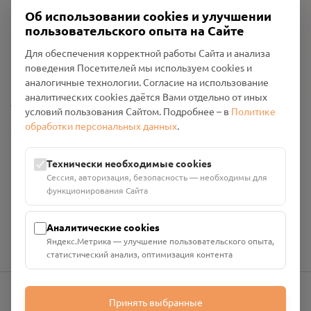
Об использовании cookies и улучшении
пользовательского опыта на Сайте
Пользовательское соглашение
Для обеспечения корректной работы Сайта и анализа
Политика конфиденциальности
поведения Посетителей мы используем cookies и
Промо-материалы
аналогичные технологии. Согласие на использование
аналитических cookies даётся Вами отдельно от иных
Настройки cookies
условий пользования Сайтом. Подробнее – в
Политике
обработки персональных данных
.
Общество с ограниченной ответственностью «Смоленский
Проект Помним»
ИНН: 6700029207 ОГРН: 1256700001986
Технически необходимые cookies
Юридический адрес: 216790, Смоленская область, р-н
Сессия, авторизация, безопасность — необходимы для
Руднянский, г. Рудня, улица Западная, д. 26А, пом. 18
функционирования Сайта
Номер счёта: 40702810901130004287 в АО "АЛЬФА-БАНК"
Кор. счёт: 30101810200000000593
Аналитические cookies
Яндекс.Метрика — улучшение пользовательского опыта,
статистический анализ, оптимизация контента
Принять выбранные