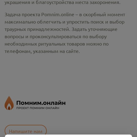
украшения и благоустройства места захоронения.
Задача проекта Pomnim.online – в скорбный момент
максимально облегчить и упростить поиск и выбор
траурных принадлежностей. Задать уточняющие
вопросы и проконсультироваться по выбору
необходимых ритуальных товаров можно по
телефонам, указанным на сайте.
Напишите нам