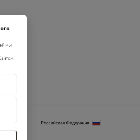
кого
лей мы
Сайтом.
Российская Федерация