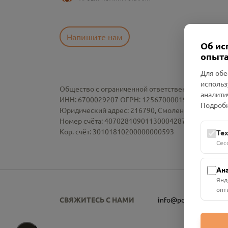
Напишите нам
Об ис
опыта
Для обе
использ
Общество с ограниченной ответственностью «См
аналити
ИНН: 6700029207 ОГРН: 1256700001986
Подробн
Юридический адрес: 216790, Смоленская область, р-
Номер счёта: 40702810901130004287 в АО "АЛЬ
Кор. счёт: 30101810200000000593
Те
Сес
Ан
Янд
опт
СВЯЖИТЕСЬ С НАМИ
info@pomnim.online