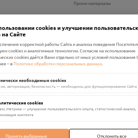
Промо-материалы
Настройки cookies
пользовании cookies и улучшении пользовательс
 на Сайте
спечения корректной работы Сайта и анализа поведения Посетите
уем cookies и аналогичные технологии. Согласие на использование
оленский Проект Помним»
ческих cookies даётся Вами отдельно от иных условий пользования 
ее – в
Политике обработки персональных данных
.
н Руднянский, г. Рудня, улица Западная, д. 26А, пом. 18
ФА-БАНК"
хнически необходимые cookies
сия, авторизация, безопасность — необходимы для функционирования Сайта
алитические cookies
екс.Метрика — улучшение пользовательского опыта, статистический анализ,
имизация контента
Принять выбранные
Отклонить все