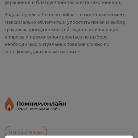
украшения и благоустройства места захоронения.
Задача проекта Pomnim.online – в скорбный момент
максимально облегчить и упростить поиск и выбор
траурных принадлежностей. Задать уточняющие
вопросы и проконсультироваться по выбору
необходимых ритуальных товаров можно по
телефонам, указанным на сайте.
Напишите нам