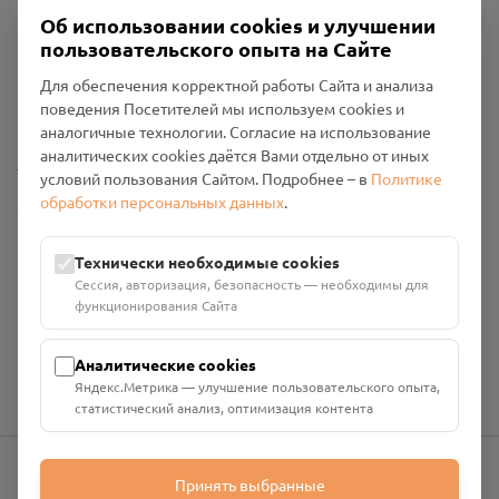
Об использовании cookies и улучшении
пользовательского опыта на Сайте
Пользовательское соглашение
Для обеспечения корректной работы Сайта и анализа
Политика конфиденциальности
поведения Посетителей мы используем cookies и
Промо-материалы
аналогичные технологии. Согласие на использование
аналитических cookies даётся Вами отдельно от иных
Настройки cookies
условий пользования Сайтом. Подробнее – в
Политике
обработки персональных данных
.
Общество с ограниченной ответственностью «Смоленский
Проект Помним»
ИНН: 6700029207 ОГРН: 1256700001986
Технически необходимые cookies
Юридический адрес: 216790, Смоленская область, р-н
Сессия, авторизация, безопасность — необходимы для
Руднянский, г. Рудня, улица Западная, д. 26А, пом. 18
функционирования Сайта
Номер счёта: 40702810901130004287 в АО "АЛЬФА-БАНК"
Кор. счёт: 30101810200000000593
Аналитические cookies
Яндекс.Метрика — улучшение пользовательского опыта,
статистический анализ, оптимизация контента
Принять выбранные