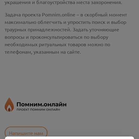
украшения и благоустройства места захоронения.
Задача проекта Pomnim.online – в скорбный момент
максимально облегчить и упростить поиск и выбор
траурных принадлежностей. Задать уточняющие
вопросы и проконсультироваться по выбору
необходимых ритуальных товаров можно по
телефонам, указанным на сайте.
Напишите нам