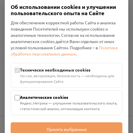
Об использовании cookies и улучшении
пользовательского опыта на Сайте
Пользовательское соглашение
Для обеспечения корректной работы Сайта и анализа
Политика конфиденциальности
поведения Посетителей мы используем cookies и
Промо-материалы
аналогичные технологии. Согласие на использование
аналитических cookies даётся Вами отдельно от иных
Настройки cookies
условий пользования Сайтом. Подробнее – в
Политике
обработки персональных данных
.
Общество с ограниченной ответственностью «Смоленский
Проект Помним»
ИНН: 6700029207 ОГРН: 1256700001986
Технически необходимые cookies
Юридический адрес: 216790, Смоленская область, р-н
Сессия, авторизация, безопасность — необходимы для
Руднянский, г. Рудня, улица Западная, д. 26А, пом. 18
функционирования Сайта
Номер счёта: 40702810901130004287 в АО "АЛЬФА-БАНК"
Кор. счёт: 30101810200000000593
Аналитические cookies
Яндекс.Метрика — улучшение пользовательского опыта,
статистический анализ, оптимизация контента
Принять выбранные