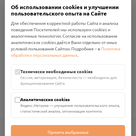
Об использовании cookies и улучшении
пользовательского опыта на Сайте
Пользовательское соглашение
Для обеспечения корректной работы Сайта и анализа
Политика конфиденциальности
поведения Посетителей мы используем cookies и
Промо-материалы
аналогичные технологии. Согласие на использование
аналитических cookies даётся Вами отдельно от иных
Настройки cookies
условий пользования Сайтом. Подробнее – в
Политике
обработки персональных данных
.
Общество с ограниченной ответственностью «Смоленский
Проект Помним»
ИНН: 6700029207 ОГРН: 1256700001986
Технически необходимые cookies
Юридический адрес: 216790, Смоленская область, р-н
Сессия, авторизация, безопасность — необходимы для
Руднянский, г. Рудня, улица Западная, д. 26А, пом. 18
функционирования Сайта
Номер счёта: 40702810901130004287 в АО "АЛЬФА-БАНК"
Кор. счёт: 30101810200000000593
Аналитические cookies
Яндекс.Метрика — улучшение пользовательского опыта,
статистический анализ, оптимизация контента
Принять выбранные