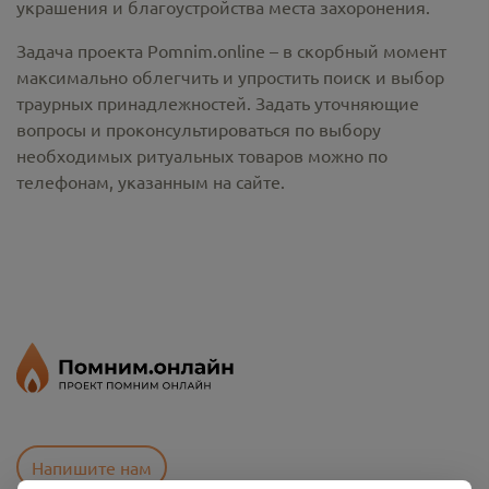
украшения и благоустройства места захоронения.
Задача проекта Pomnim.online – в скорбный момент
максимально облегчить и упростить поиск и выбор
траурных принадлежностей. Задать уточняющие
вопросы и проконсультироваться по выбору
необходимых ритуальных товаров можно по
телефонам, указанным на сайте.
Напишите нам