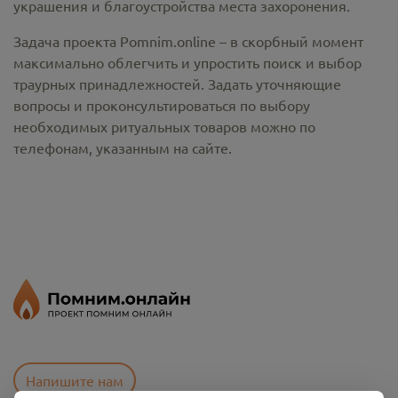
украшения и благоустройства места захоронения.
Задача проекта Pomnim.online – в скорбный момент
максимально облегчить и упростить поиск и выбор
траурных принадлежностей. Задать уточняющие
вопросы и проконсультироваться по выбору
необходимых ритуальных товаров можно по
телефонам, указанным на сайте.
Напишите нам