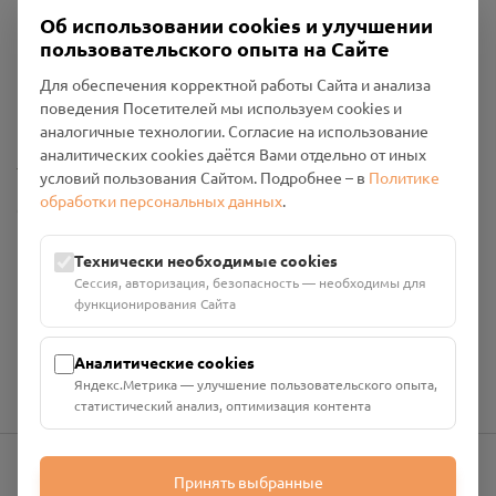
Об использовании cookies и улучшении
пользовательского опыта на Сайте
Пользовательское соглашение
Для обеспечения корректной работы Сайта и анализа
Политика конфиденциальности
поведения Посетителей мы используем cookies и
Промо-материалы
аналогичные технологии. Согласие на использование
аналитических cookies даётся Вами отдельно от иных
Настройки cookies
условий пользования Сайтом. Подробнее – в
Политике
обработки персональных данных
.
Общество с ограниченной ответственностью «Смоленский
Проект Помним»
ИНН: 6700029207 ОГРН: 1256700001986
Технически необходимые cookies
Юридический адрес: 216790, Смоленская область, р-н
Сессия, авторизация, безопасность — необходимы для
Руднянский, г. Рудня, улица Западная, д. 26А, пом. 18
функционирования Сайта
Номер счёта: 40702810901130004287 в АО "АЛЬФА-БАНК"
Кор. счёт: 30101810200000000593
Аналитические cookies
Яндекс.Метрика — улучшение пользовательского опыта,
статистический анализ, оптимизация контента
Принять выбранные