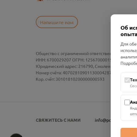
Напишите нам
Об ис
опыта
Для обе
использ
Общество с ограниченной ответственностью «См
аналити
ИНН: 6700029207 ОГРН: 1256700001986
Подробн
Юридический адрес: 216790, Смоленская область, р-
Номер счёта: 40702810901130004287 в АО "АЛЬ
Кор. счёт: 30101810200000000593
Те
Сес
Ан
Янд
опт
СВЯЖИТЕСЬ С НАМИ
info@pomnim.online