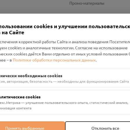
Промо-материалы
Настройки cookies
пользовании cookies и улучшении пользовательс
 на Сайте
спечения корректной работы Сайта и анализа поведения Посетите
уем cookies и аналогичные технологии. Согласие на использование
оленский Проект Помним»
ческих cookies даётся Вами отдельно от иных условий пользования 
ее – в
Политике обработки персональных данных
.
н Руднянский, г. Рудня, улица Западная, д. 26А, пом. 18
ФА-БАНК"
хнически необходимые cookies
сия, авторизация, безопасность — необходимы для функционирования Сайта
алитические cookies
екс.Метрика — улучшение пользовательского опыта, статистический анализ,
имизация контента
Принять выбранные
Отклонить все