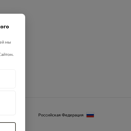
кого
лей мы
Сайтом.
Российская Федерация