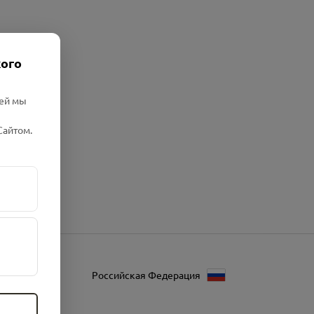
кого
лей мы
Сайтом.
Российская Федерация