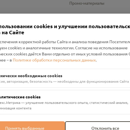
Промо-материалы
Настройки cookies
пользовании cookies и улучшении пользовательс
 на Сайте
спечения корректной работы Сайта и анализа поведения Посетите
уем cookies и аналогичные технологии. Согласие на использование
оленский Проект Помним»
ческих cookies даётся Вами отдельно от иных условий пользования 
ее – в
Политике обработки персональных данных
.
н Руднянский, г. Рудня, улица Западная, д. 26А, пом. 18
ФА-БАНК"
хнически необходимые cookies
сия, авторизация, безопасность — необходимы для функционирования Сайта
алитические cookies
екс.Метрика — улучшение пользовательского опыта, статистический анализ,
имизация контента
Принять выбранные
Отклонить все