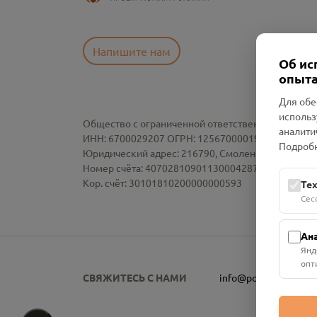
Напишите нам
Об ис
опыта
Для обе
использ
Общество с ограниченной ответственностью «См
аналити
ИНН: 6700029207 ОГРН: 1256700001986
Подробн
Юридический адрес: 216790, Смоленская область, р-
Номер счёта: 40702810901130004287 в АО "АЛЬ
Кор. счёт: 30101810200000000593
Те
Сес
Ан
Янд
опт
СВЯЖИТЕСЬ С НАМИ
info@pomnim.online