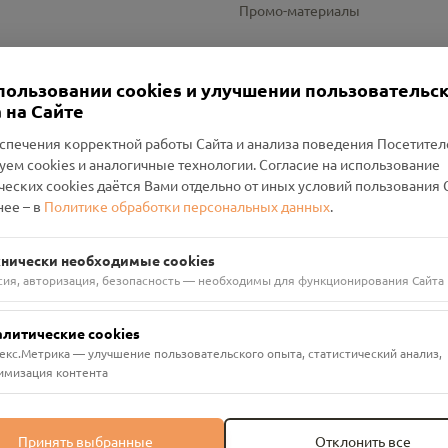
Промо-материалы
Настройки cookies
пользовании cookies и улучшении пользовательс
 на Сайте
спечения корректной работы Сайта и анализа поведения Посетите
уем cookies и аналогичные технологии. Согласие на использование
оленский Проект Помним»
ческих cookies даётся Вами отдельно от иных условий пользования 
ее – в
Политике обработки персональных данных
.
н Руднянский, г. Рудня, улица Западная, д. 26А, пом. 18
ФА-БАНК"
хнически необходимые cookies
сия, авторизация, безопасность — необходимы для функционирования Сайта
алитические cookies
екс.Метрика — улучшение пользовательского опыта, статистический анализ,
имизация контента
Принять выбранные
Отклонить все