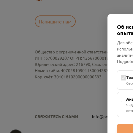
Напишите нам
Об ис
опыта
Для обе
использ
Общество с ограниченной ответственностью «См
аналити
ИНН: 6700029207 ОГРН: 1256700001986
Подробн
Юридический адрес: 216790, Смоленская область, р-
Номер счёта: 40702810901130004287 в АО "АЛЬ
Кор. счёт: 30101810200000000593
Те
Сес
Ан
Янд
опт
СВЯЖИТЕСЬ С НАМИ
info@pomnim.online