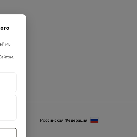
кого
лей мы
Сайтом.
Российская Федерация