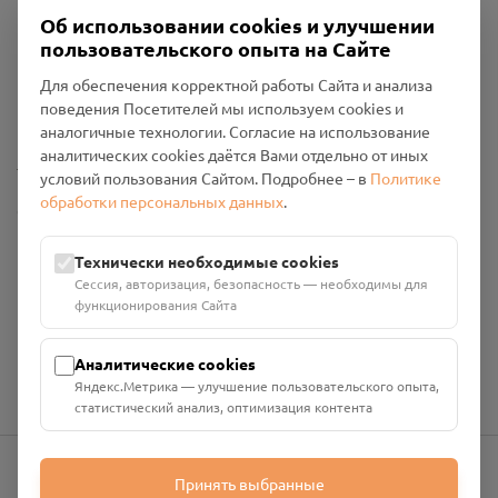
Об использовании cookies и улучшении
пользовательского опыта на Сайте
Пользовательское соглашение
Для обеспечения корректной работы Сайта и анализа
Политика конфиденциальности
поведения Посетителей мы используем cookies и
Промо-материалы
аналогичные технологии. Согласие на использование
аналитических cookies даётся Вами отдельно от иных
Настройки cookies
условий пользования Сайтом. Подробнее – в
Политике
обработки персональных данных
.
Общество с ограниченной ответственностью «Смоленский
Проект Помним»
ИНН: 6700029207 ОГРН: 1256700001986
Технически необходимые cookies
Юридический адрес: 216790, Смоленская область, р-н
Сессия, авторизация, безопасность — необходимы для
Руднянский, г. Рудня, улица Западная, д. 26А, пом. 18
функционирования Сайта
Номер счёта: 40702810901130004287 в АО "АЛЬФА-БАНК"
Кор. счёт: 30101810200000000593
Аналитические cookies
Яндекс.Метрика — улучшение пользовательского опыта,
статистический анализ, оптимизация контента
Принять выбранные