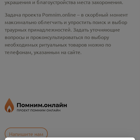
украшения и благоустройства места захоронения.
Задача проекта Pomnim.online – в скорбный момент
максимально облегчить и упростить поиск и выбор
траурных принадлежностей. Задать уточняющие
вопросы и проконсультироваться по выбору
необходимых ритуальных товаров можно по
телефонам, указанным на сайте.
Напишите нам