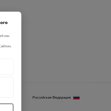
кого
лей мы
Сайтом.
Российская Федерация