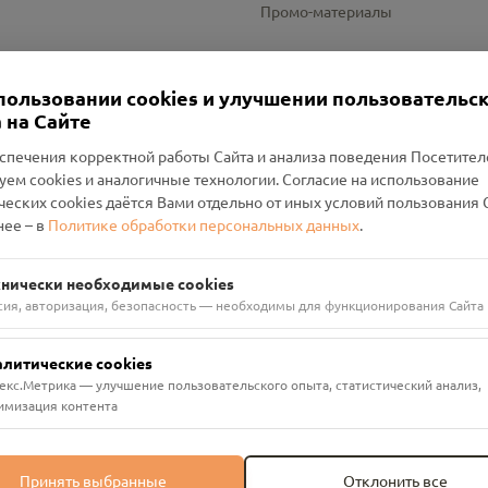
Промо-материалы
Настройки cookies
пользовании cookies и улучшении пользовательс
 на Сайте
спечения корректной работы Сайта и анализа поведения Посетите
уем cookies и аналогичные технологии. Согласие на использование
оленский Проект Помним»
ческих cookies даётся Вами отдельно от иных условий пользования 
ее – в
Политике обработки персональных данных
.
н Руднянский, г. Рудня, улица Западная, д. 26А, пом. 18
ФА-БАНК"
хнически необходимые cookies
сия, авторизация, безопасность — необходимы для функционирования Сайта
алитические cookies
екс.Метрика — улучшение пользовательского опыта, статистический анализ,
имизация контента
Принять выбранные
Отклонить все