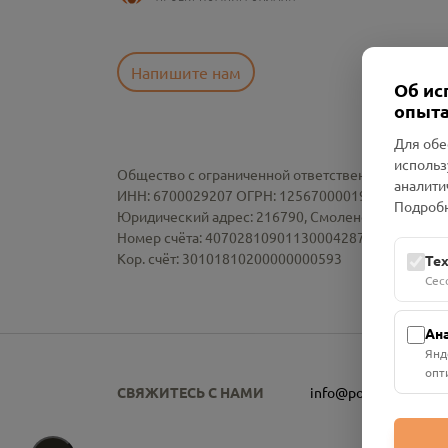
Напишите нам
Об ис
опыта
Для обе
использ
Общество с ограниченной ответственностью «См
аналити
ИНН: 6700029207 ОГРН: 1256700001986
Подробн
Юридический адрес: 216790, Смоленская область, р-
Номер счёта: 40702810901130004287 в АО "АЛЬ
Кор. счёт: 30101810200000000593
Те
Сес
Ан
Янд
опт
СВЯЖИТЕСЬ С НАМИ
info@pomnim.online