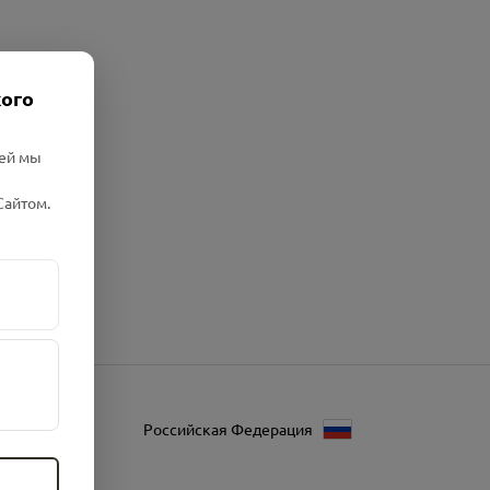
кого
лей мы
Сайтом.
Российская Федерация