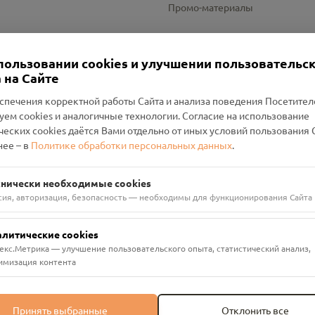
Промо-материалы
Настройки cookies
пользовании cookies и улучшении пользовательс
 на Сайте
спечения корректной работы Сайта и анализа поведения Посетите
уем cookies и аналогичные технологии. Согласие на использование
оленский Проект Помним»
ческих cookies даётся Вами отдельно от иных условий пользования 
ее – в
Политике обработки персональных данных
.
н Руднянский, г. Рудня, улица Западная, д. 26А, пом. 18
ФА-БАНК"
хнически необходимые cookies
сия, авторизация, безопасность — необходимы для функционирования Сайта
алитические cookies
екс.Метрика — улучшение пользовательского опыта, статистический анализ,
имизация контента
Принять выбранные
Отклонить все