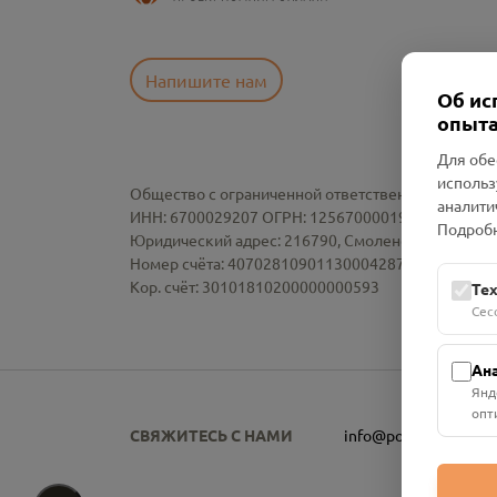
Напишите нам
Об ис
опыта
Для обе
использ
Общество с ограниченной ответственностью «См
аналити
ИНН: 6700029207 ОГРН: 1256700001986
Подробн
Юридический адрес: 216790, Смоленская область, р-
Номер счёта: 40702810901130004287 в АО "АЛЬ
Кор. счёт: 30101810200000000593
Те
Сес
Ан
Янд
опт
СВЯЖИТЕСЬ С НАМИ
info@pomnim.online