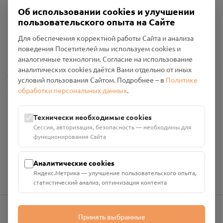
Об использовании cookies и улучшении
пользовательского опыта на Сайте
Пользовательское соглашение
Для обеспечения корректной работы Сайта и анализа
Политика конфиденциальности
поведения Посетителей мы используем cookies и
Промо-материалы
аналогичные технологии. Согласие на использование
аналитических cookies даётся Вами отдельно от иных
Настройки cookies
условий пользования Сайтом. Подробнее – в
Политике
обработки персональных данных
.
Общество с ограниченной ответственностью «Смоленский
Проект Помним»
ИНН: 6700029207 ОГРН: 1256700001986
Технически необходимые cookies
Юридический адрес: 216790, Смоленская область, р-н
Сессия, авторизация, безопасность — необходимы для
Руднянский, г. Рудня, улица Западная, д. 26А, пом. 18
функционирования Сайта
Номер счёта: 40702810901130004287 в АО "АЛЬФА-БАНК"
Кор. счёт: 30101810200000000593
Аналитические cookies
Яндекс.Метрика — улучшение пользовательского опыта,
статистический анализ, оптимизация контента
Принять выбранные