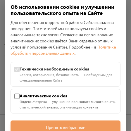
Об использовании cookies и улучшении
пользовательского опыта на Сайте
Пользовательское соглашение
Для обеспечения корректной работы Сайта и анализа
Политика конфиденциальности
поведения Посетителей мы используем cookies и
Промо-материалы
аналогичные технологии. Согласие на использование
аналитических cookies даётся Вами отдельно от иных
Настройки cookies
условий пользования Сайтом. Подробнее – в
Политике
обработки персональных данных
.
Общество с ограниченной ответственностью «Смоленский
Проект Помним»
ИНН: 6700029207 ОГРН: 1256700001986
Технически необходимые cookies
Юридический адрес: 216790, Смоленская область, р-н
Сессия, авторизация, безопасность — необходимы для
Руднянский, г. Рудня, улица Западная, д. 26А, пом. 18
функционирования Сайта
Номер счёта: 40702810901130004287 в АО "АЛЬФА-БАНК"
Кор. счёт: 30101810200000000593
Аналитические cookies
Яндекс.Метрика — улучшение пользовательского опыта,
статистический анализ, оптимизация контента
Принять выбранные