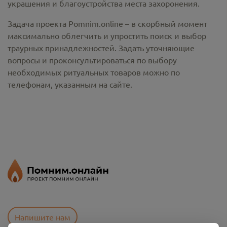
украшения и благоустройства места захоронения.
Задача проекта Pomnim.online – в скорбный момент
максимально облегчить и упростить поиск и выбор
траурных принадлежностей. Задать уточняющие
вопросы и проконсультироваться по выбору
необходимых ритуальных товаров можно по
телефонам, указанным на сайте.
Напишите нам