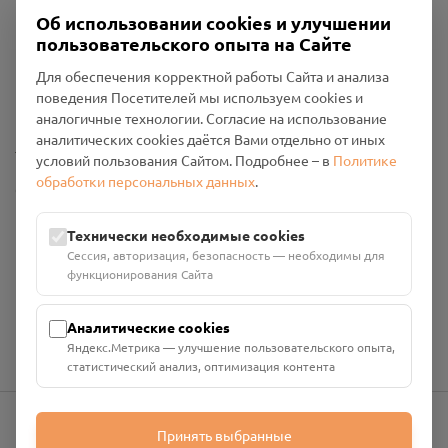
Об использовании cookies и улучшении
пользовательского опыта на Сайте
Пользовательское соглашение
Для обеспечения корректной работы Сайта и анализа
Политика конфиденциальности
поведения Посетителей мы используем cookies и
Промо-материалы
аналогичные технологии. Согласие на использование
аналитических cookies даётся Вами отдельно от иных
Настройки cookies
условий пользования Сайтом. Подробнее – в
Политике
обработки персональных данных
.
Общество с ограниченной ответственностью «Смоленский
Проект Помним»
ИНН: 6700029207 ОГРН: 1256700001986
Технически необходимые cookies
Юридический адрес: 216790, Смоленская область, р-н
Сессия, авторизация, безопасность — необходимы для
Руднянский, г. Рудня, улица Западная, д. 26А, пом. 18
функционирования Сайта
Номер счёта: 40702810901130004287 в АО "АЛЬФА-БАНК"
Кор. счёт: 30101810200000000593
Аналитические cookies
Яндекс.Метрика — улучшение пользовательского опыта,
статистический анализ, оптимизация контента
Принять выбранные