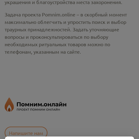
украшения и благоустройства места захоронения.
Задача проекта Pomnim.online – в скорбный момент
максимально облегчить и упростить поиск и выбор
траурных принадлежностей. Задать уточняющие
вопросы и проконсультироваться по выбору
необходимых ритуальных товаров можно по
телефонам, указанным на сайте.
Напишите нам