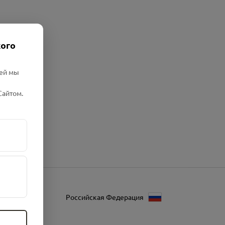
кого
лей мы
Сайтом.
Российская Федерация