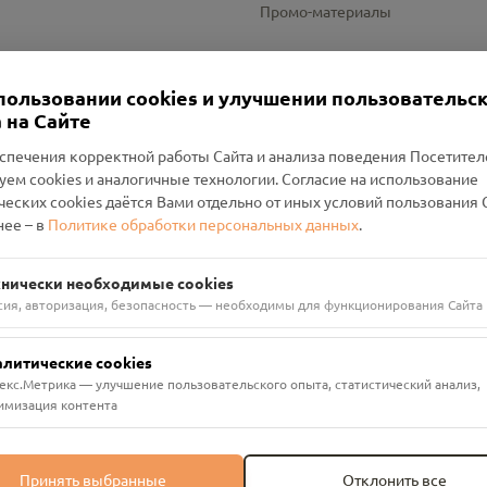
Промо-материалы
Настройки cookies
пользовании cookies и улучшении пользовательс
 на Сайте
спечения корректной работы Сайта и анализа поведения Посетите
уем cookies и аналогичные технологии. Согласие на использование
оленский Проект Помним»
ческих cookies даётся Вами отдельно от иных условий пользования 
ее – в
Политике обработки персональных данных
.
н Руднянский, г. Рудня, улица Западная, д. 26А, пом. 18
ФА-БАНК"
хнически необходимые cookies
сия, авторизация, безопасность — необходимы для функционирования Сайта
алитические cookies
екс.Метрика — улучшение пользовательского опыта, статистический анализ,
имизация контента
Принять выбранные
Отклонить все