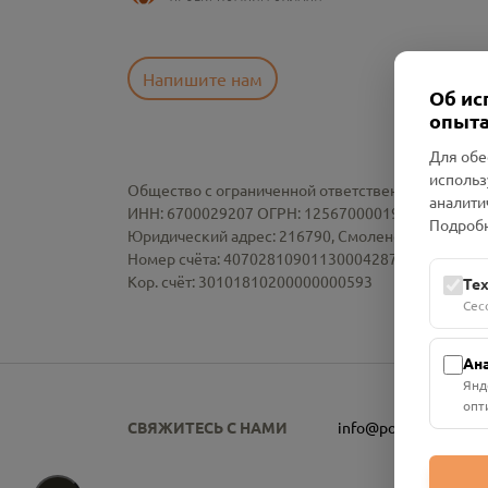
Напишите нам
Об ис
опыта
Для обе
использ
Общество с ограниченной ответственностью «См
аналити
ИНН: 6700029207 ОГРН: 1256700001986
Подробн
Юридический адрес: 216790, Смоленская область, р-
Номер счёта: 40702810901130004287 в АО "АЛЬ
Кор. счёт: 30101810200000000593
Те
Сес
Ан
Янд
опт
СВЯЖИТЕСЬ С НАМИ
info@pomnim.online