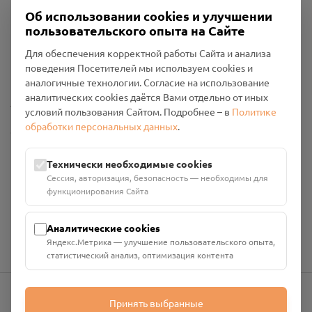
Об использовании cookies и улучшении
пользовательского опыта на Сайте
Пользовательское соглашение
Для обеспечения корректной работы Сайта и анализа
Политика конфиденциальности
поведения Посетителей мы используем cookies и
Промо-материалы
аналогичные технологии. Согласие на использование
аналитических cookies даётся Вами отдельно от иных
Настройки cookies
условий пользования Сайтом. Подробнее – в
Политике
обработки персональных данных
.
Общество с ограниченной ответственностью «Смоленский
Проект Помним»
ИНН: 6700029207 ОГРН: 1256700001986
Технически необходимые cookies
Юридический адрес: 216790, Смоленская область, р-н
Сессия, авторизация, безопасность — необходимы для
Руднянский, г. Рудня, улица Западная, д. 26А, пом. 18
функционирования Сайта
Номер счёта: 40702810901130004287 в АО "АЛЬФА-БАНК"
Кор. счёт: 30101810200000000593
Аналитические cookies
Яндекс.Метрика — улучшение пользовательского опыта,
статистический анализ, оптимизация контента
Принять выбранные