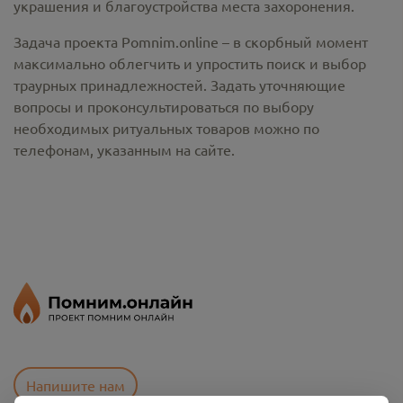
украшения и благоустройства места захоронения.
Задача проекта Pomnim.online – в скорбный момент
максимально облегчить и упростить поиск и выбор
траурных принадлежностей. Задать уточняющие
вопросы и проконсультироваться по выбору
необходимых ритуальных товаров можно по
телефонам, указанным на сайте.
Напишите нам