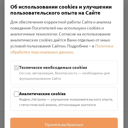
Об использовании cookies и улучшении
пользовательского опыта на Сайте
Пользовательское соглашение
Для обеспечения корректной работы Сайта и анализа
Политика конфиденциальности
поведения Посетителей мы используем cookies и
Промо-материалы
аналогичные технологии. Согласие на использование
аналитических cookies даётся Вами отдельно от иных
Настройки cookies
условий пользования Сайтом. Подробнее – в
Политике
обработки персональных данных
.
Общество с ограниченной ответственностью «Смоленский
Проект Помним»
ИНН: 6700029207 ОГРН: 1256700001986
Технически необходимые cookies
Юридический адрес: 216790, Смоленская область, р-н
Сессия, авторизация, безопасность — необходимы для
Руднянский, г. Рудня, улица Западная, д. 26А, пом. 18
функционирования Сайта
Номер счёта: 40702810901130004287 в АО "АЛЬФА-БАНК"
Кор. счёт: 30101810200000000593
Аналитические cookies
Яндекс.Метрика — улучшение пользовательского опыта,
статистический анализ, оптимизация контента
Принять выбранные