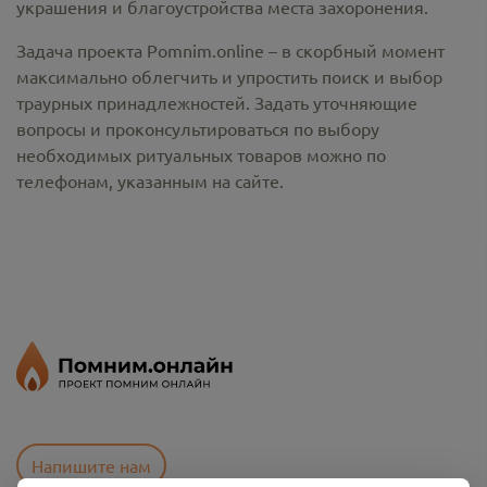
украшения и благоустройства места захоронения.
Задача проекта Pomnim.online – в скорбный момент
максимально облегчить и упростить поиск и выбор
траурных принадлежностей. Задать уточняющие
вопросы и проконсультироваться по выбору
необходимых ритуальных товаров можно по
телефонам, указанным на сайте.
Напишите нам