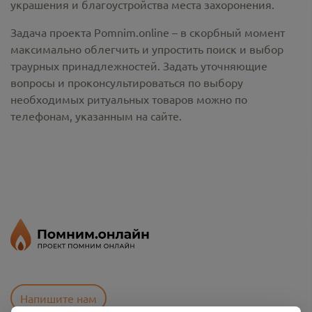
украшения и благоустройства места захоронения.
Задача проекта Pomnim.online – в скорбный момент
максимально облегчить и упростить поиск и выбор
траурных принадлежностей. Задать уточняющие
вопросы и проконсультироваться по выбору
необходимых ритуальных товаров можно по
телефонам, указанным на сайте.
Напишите нам