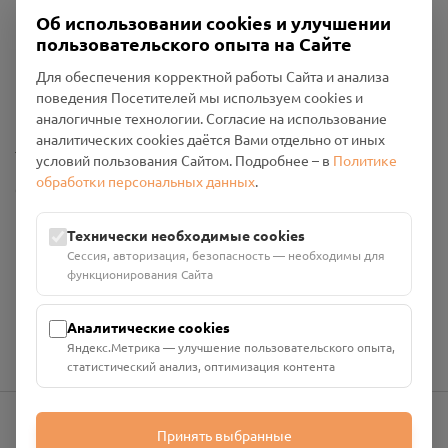
Об использовании cookies и улучшении
пользовательского опыта на Сайте
Пользовательское соглашение
Для обеспечения корректной работы Сайта и анализа
Политика конфиденциальности
поведения Посетителей мы используем cookies и
Промо-материалы
аналогичные технологии. Согласие на использование
аналитических cookies даётся Вами отдельно от иных
Настройки cookies
условий пользования Сайтом. Подробнее – в
Политике
обработки персональных данных
.
Общество с ограниченной ответственностью «Смоленский
Проект Помним»
ИНН: 6700029207 ОГРН: 1256700001986
Технически необходимые cookies
Юридический адрес: 216790, Смоленская область, р-н
Сессия, авторизация, безопасность — необходимы для
Руднянский, г. Рудня, улица Западная, д. 26А, пом. 18
функционирования Сайта
Номер счёта: 40702810901130004287 в АО "АЛЬФА-БАНК"
Кор. счёт: 30101810200000000593
Аналитические cookies
Яндекс.Метрика — улучшение пользовательского опыта,
статистический анализ, оптимизация контента
Принять выбранные