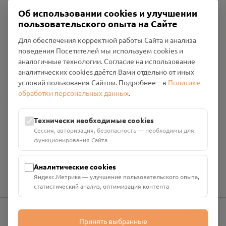
Об использовании cookies и улучшении
пользовательского опыта на Сайте
Пользовательское соглашение
Политика конфиденциальности
Для обеспечения корректной работы Сайта и анализа
Промо-материалы
поведения Посетителей мы используем cookies и
аналогичные технологии. Согласие на использование
аналитических cookies даётся Вами отдельно от иных
Настройки cookies
условий пользования Сайтом. Подробнее – в
Политике
обработки персональных данных
.
Общество с ограниченной ответственностью «Смоленский
Проект Помним»
ИНН: 6700029207 ОГРН: 1256700001986
Технически необходимые cookies
Юридический адрес: 216790, Смоленская область, р-н
Сессия, авторизация, безопасность — необходимы для
Руднянский, г. Рудня, улица Западная, д. 26А, пом. 18
функционирования Сайта
Номер счёта: 40702810901130004287 в АО "АЛЬФА-БАНК"
Кор. счёт: 30101810200000000593
Аналитические cookies
Яндекс.Метрика — улучшение пользовательского опыта,
статистический анализ, оптимизация контента
Принять выбранные