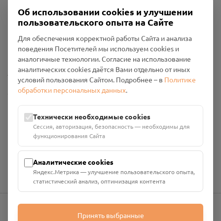
Об использовании cookies и улучшении
пользовательского опыта на Сайте
Пользовательское соглашение
Для обеспечения корректной работы Сайта и анализа
Политика конфиденциальности
поведения Посетителей мы используем cookies и
Промо-материалы
аналогичные технологии. Согласие на использование
аналитических cookies даётся Вами отдельно от иных
Настройки cookies
условий пользования Сайтом. Подробнее – в
Политике
обработки персональных данных
.
Общество с ограниченной ответственностью «Смоленский
Проект Помним»
ИНН: 6700029207 ОГРН: 1256700001986
Технически необходимые cookies
Юридический адрес: 216790, Смоленская область, р-н
Сессия, авторизация, безопасность — необходимы для
Руднянский, г. Рудня, улица Западная, д. 26А, пом. 18
функционирования Сайта
Номер счёта: 40702810901130004287 в АО "АЛЬФА-БАНК"
Кор. счёт: 30101810200000000593
Аналитические cookies
Яндекс.Метрика — улучшение пользовательского опыта,
статистический анализ, оптимизация контента
Принять выбранные