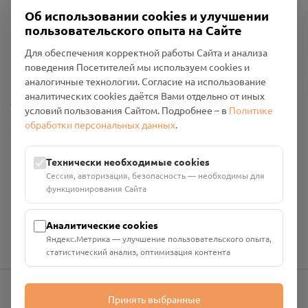
Об использовании cookies и улучшении
пользовательского опыта на Сайте
Пользовательское соглашение
Для обеспечения корректной работы Сайта и анализа
Политика конфиденциальности
поведения Посетителей мы используем cookies и
Промо-материалы
аналогичные технологии. Согласие на использование
аналитических cookies даётся Вами отдельно от иных
Настройки cookies
условий пользования Сайтом. Подробнее – в
Политике
обработки персональных данных
.
Общество с ограниченной ответственностью «Смоленский
Проект Помним»
ИНН: 6700029207 ОГРН: 1256700001986
Технически необходимые cookies
Юридический адрес: 216790, Смоленская область, р-н
Сессия, авторизация, безопасность — необходимы для
Руднянский, г. Рудня, улица Западная, д. 26А, пом. 18
функционирования Сайта
Номер счёта: 40702810901130004287 в АО "АЛЬФА-БАНК"
Кор. счёт: 30101810200000000593
Аналитические cookies
Яндекс.Метрика — улучшение пользовательского опыта,
статистический анализ, оптимизация контента
Принять выбранные