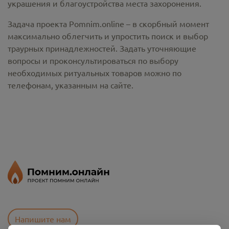
украшения и благоустройства места захоронения.
Задача проекта Pomnim.online – в скорбный момент
максимально облегчить и упростить поиск и выбор
траурных принадлежностей. Задать уточняющие
вопросы и проконсультироваться по выбору
необходимых ритуальных товаров можно по
телефонам, указанным на сайте.
Напишите нам