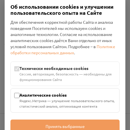
Об использовании cookies и улучшении
пользовательского опыта на Сайте
Пользовательское соглашение
Для обеспечения корректной работы Сайта и анализа
Политика конфиденциальности
поведения Посетителей мы используем cookies и
Промо-материалы
аналогичные технологии. Согласие на использование
аналитических cookies даётся Вами отдельно от иных
Настройки cookies
условий пользования Сайтом. Подробнее – в
Политике
обработки персональных данных
.
Общество с ограниченной ответственностью «Смоленский
Проект Помним»
ИНН: 6700029207 ОГРН: 1256700001986
Технически необходимые cookies
Юридический адрес: 216790, Смоленская область, р-н
Сессия, авторизация, безопасность — необходимы для
Руднянский, г. Рудня, улица Западная, д. 26А, пом. 18
функционирования Сайта
Номер счёта: 40702810901130004287 в АО "АЛЬФА-БАНК"
Кор. счёт: 30101810200000000593
Аналитические cookies
Яндекс.Метрика — улучшение пользовательского опыта,
статистический анализ, оптимизация контента
Принять выбранные