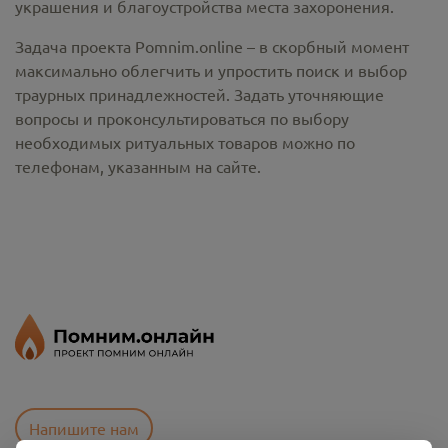
украшения и благоустройства места захоронения.
Задача проекта Pomnim.online – в скорбный момент
максимально облегчить и упростить поиск и выбор
траурных принадлежностей. Задать уточняющие
вопросы и проконсультироваться по выбору
необходимых ритуальных товаров можно по
телефонам, указанным на сайте.
Напишите нам