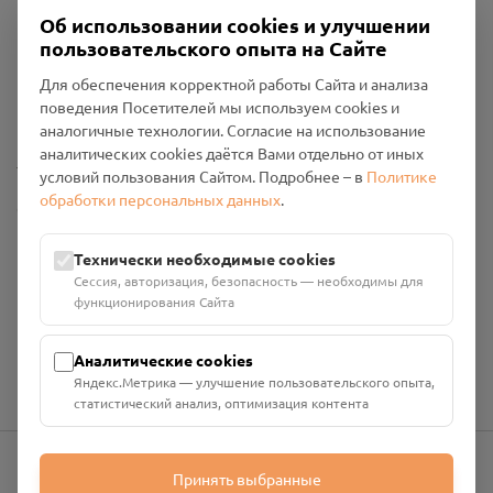
Об использовании cookies и улучшении
пользовательского опыта на Сайте
Пользовательское соглашение
Для обеспечения корректной работы Сайта и анализа
Политика конфиденциальности
поведения Посетителей мы используем cookies и
Промо-материалы
аналогичные технологии. Согласие на использование
аналитических cookies даётся Вами отдельно от иных
Настройки cookies
условий пользования Сайтом. Подробнее – в
Политике
обработки персональных данных
.
Общество с ограниченной ответственностью «Смоленский
Проект Помним»
ИНН: 6700029207 ОГРН: 1256700001986
Технически необходимые cookies
Юридический адрес: 216790, Смоленская область, р-н
Сессия, авторизация, безопасность — необходимы для
Руднянский, г. Рудня, улица Западная, д. 26А, пом. 18
функционирования Сайта
Номер счёта: 40702810901130004287 в АО "АЛЬФА-БАНК"
Кор. счёт: 30101810200000000593
Аналитические cookies
Яндекс.Метрика — улучшение пользовательского опыта,
статистический анализ, оптимизация контента
Принять выбранные