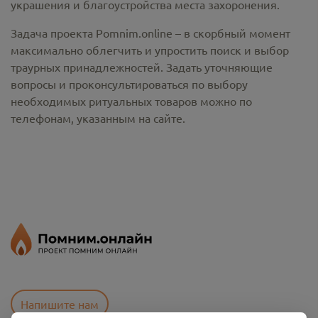
украшения и благоустройства места захоронения.
Задача проекта Pomnim.online – в скорбный момент
максимально облегчить и упростить поиск и выбор
траурных принадлежностей. Задать уточняющие
вопросы и проконсультироваться по выбору
необходимых ритуальных товаров можно по
телефонам, указанным на сайте.
Напишите нам