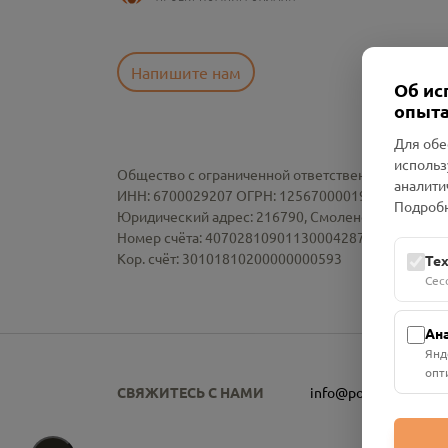
Напишите нам
Об ис
опыта
Для обе
использ
Общество с ограниченной ответственностью «См
аналити
ИНН: 6700029207 ОГРН: 1256700001986
Подробн
Юридический адрес: 216790, Смоленская область, р-
Номер счёта: 40702810901130004287 в АО "АЛЬ
Кор. счёт: 30101810200000000593
Те
Сес
Ан
Янд
опт
СВЯЖИТЕСЬ С НАМИ
info@pomnim.online