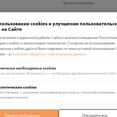
Промо-материалы
Настройки cookies
пользовании cookies и улучшении пользовательс
 на Сайте
спечения корректной работы Сайта и анализа поведения Посетите
уем cookies и аналогичные технологии. Согласие на использование
оленский Проект Помним»
ческих cookies даётся Вами отдельно от иных условий пользования 
ее – в
Политике обработки персональных данных
.
н Руднянский, г. Рудня, улица Западная, д. 26А, пом. 18
ФА-БАНК"
хнически необходимые cookies
сия, авторизация, безопасность — необходимы для функционирования Сайта
алитические cookies
екс.Метрика — улучшение пользовательского опыта, статистический анализ,
имизация контента
Принять выбранные
Отклонить все