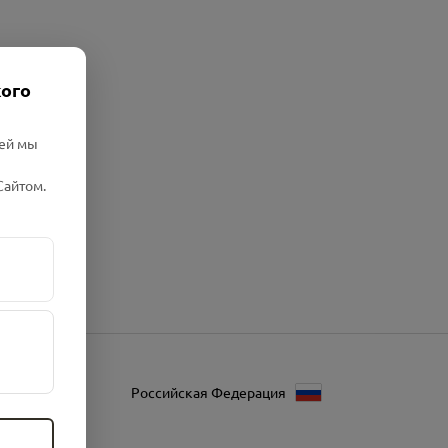
кого
лей мы
Сайтом.
Российская Федерация