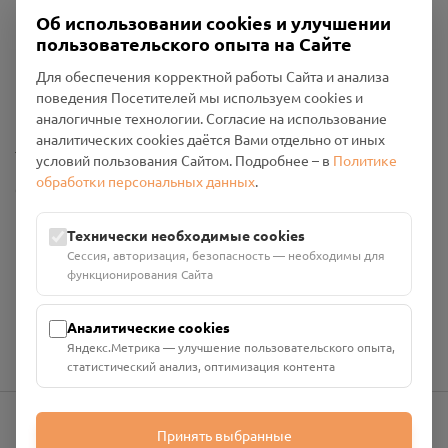
Об использовании cookies и улучшении
пользовательского опыта на Сайте
Пользовательское соглашение
Для обеспечения корректной работы Сайта и анализа
Политика конфиденциальности
поведения Посетителей мы используем cookies и
Промо-материалы
аналогичные технологии. Согласие на использование
аналитических cookies даётся Вами отдельно от иных
Настройки cookies
условий пользования Сайтом. Подробнее – в
Политике
обработки персональных данных
.
Общество с ограниченной ответственностью «Смоленский
Проект Помним»
ИНН: 6700029207 ОГРН: 1256700001986
Технически необходимые cookies
Юридический адрес: 216790, Смоленская область, р-н
Сессия, авторизация, безопасность — необходимы для
Руднянский, г. Рудня, улица Западная, д. 26А, пом. 18
функционирования Сайта
Номер счёта: 40702810901130004287 в АО "АЛЬФА-БАНК"
Кор. счёт: 30101810200000000593
Аналитические cookies
Яндекс.Метрика — улучшение пользовательского опыта,
статистический анализ, оптимизация контента
Принять выбранные