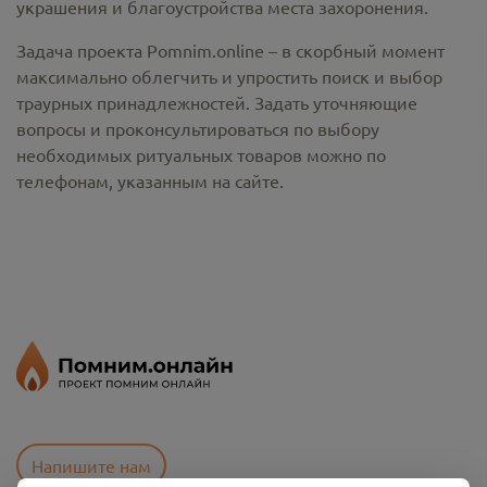
украшения и благоустройства места захоронения.
Задача проекта Pomnim.online – в скорбный момент
максимально облегчить и упростить поиск и выбор
траурных принадлежностей. Задать уточняющие
вопросы и проконсультироваться по выбору
необходимых ритуальных товаров можно по
телефонам, указанным на сайте.
Напишите нам