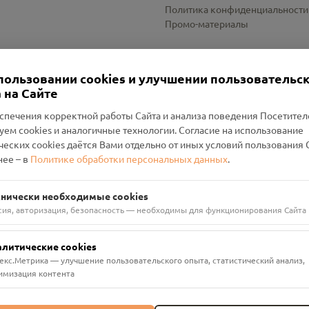
Политика конфиденциальности
Промо-материалы
Настройки cookies
пользовании cookies и улучшении пользовательс
 на Сайте
спечения корректной работы Сайта и анализа поведения Посетите
уем cookies и аналогичные технологии. Согласие на использование
оленский Проект Помним»
ческих cookies даётся Вами отдельно от иных условий пользования 
ее – в
Политике обработки персональных данных
.
н Руднянский, г. Рудня, улица Западная, д. 26А, пом. 18
ФА-БАНК"
хнически необходимые cookies
сия, авторизация, безопасность — необходимы для функционирования Сайта
алитические cookies
екс.Метрика — улучшение пользовательского опыта, статистический анализ,
имизация контента