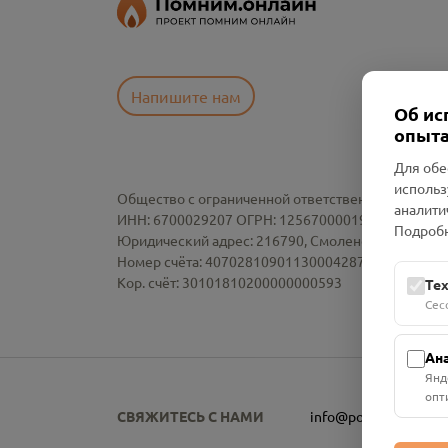
Напишите нам
Об ис
опыта
Для обе
использ
Общество с ограниченной ответственностью «См
аналити
ИНН: 6700029207 ОГРН: 1256700001986
Подробн
Юридический адрес: 216790, Смоленская область, р-
Номер счёта: 40702810901130004287 в АО "АЛЬ
Кор. счёт: 30101810200000000593
Те
Сес
Ан
Янд
опт
СВЯЖИТЕСЬ С НАМИ
info@pomnim.online