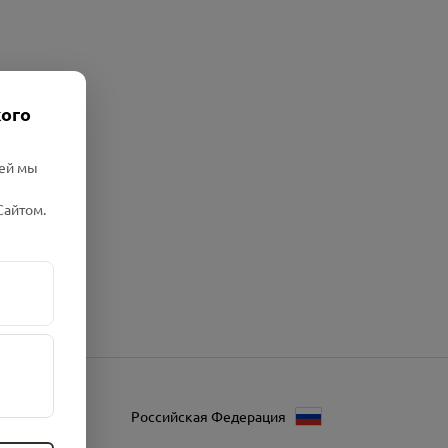
кого
лей мы
Сайтом.
Российская Федерация