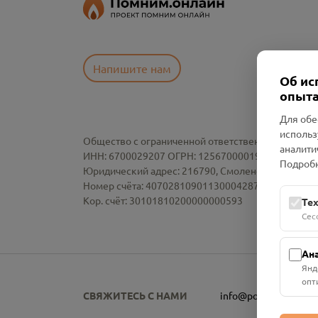
Напишите нам
Об ис
опыта
Для обе
использ
Общество с ограниченной ответственностью «См
аналити
ИНН: 6700029207 ОГРН: 1256700001986
Подробн
Юридический адрес: 216790, Смоленская область, р-
Номер счёта: 40702810901130004287 в АО "АЛЬ
Кор. счёт: 30101810200000000593
Те
Сес
Ан
Янд
опт
СВЯЖИТЕСЬ С НАМИ
info@pomnim.online