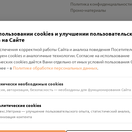
Политика конфиденциальности
Промо-материалы
Настройки cookies
пользовании cookies и улучшении пользовательс
 на Сайте
спечения корректной работы Сайта и анализа поведения Посетите
уем cookies и аналогичные технологии. Согласие на использование
оленский Проект Помним»
ческих cookies даётся Вами отдельно от иных условий пользования 
ее – в
Политике обработки персональных данных
.
н Руднянский, г. Рудня, улица Западная, д. 26А, пом. 18
ФА-БАНК"
хнически необходимые cookies
сия, авторизация, безопасность — необходимы для функционирования Сайта
алитические cookies
екс.Метрика — улучшение пользовательского опыта, статистический анализ,
имизация контента