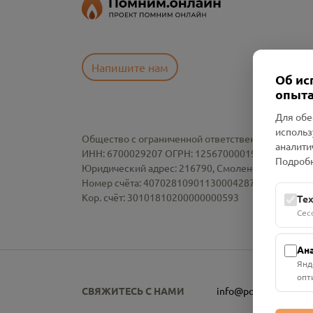
Напишите нам
Об ис
опыта
Для обе
использ
Общество с ограниченной ответственностью «См
аналити
ИНН: 6700029207 ОГРН: 1256700001986
Подробн
Юридический адрес: 216790, Смоленская область, р-
Номер счёта: 40702810901130004287 в АО "АЛЬ
Кор. счёт: 30101810200000000593
Те
Сес
Ан
Янд
опт
СВЯЖИТЕСЬ С НАМИ
info@pomnim.online