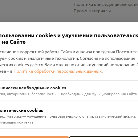
Политика конфиденциальности
Промо-материалы
Настройки cookies
пользовании cookies и улучшении пользовательс
 на Сайте
спечения корректной работы Сайта и анализа поведения Посетите
уем cookies и аналогичные технологии. Согласие на использование
оленский Проект Помним»
ческих cookies даётся Вами отдельно от иных условий пользования 
ее – в
Политике обработки персональных данных
.
н Руднянский, г. Рудня, улица Западная, д. 26А, пом. 18
ФА-БАНК"
хнически необходимые cookies
сия, авторизация, безопасность — необходимы для функционирования Сайта
алитические cookies
екс.Метрика — улучшение пользовательского опыта, статистический анализ,
имизация контента