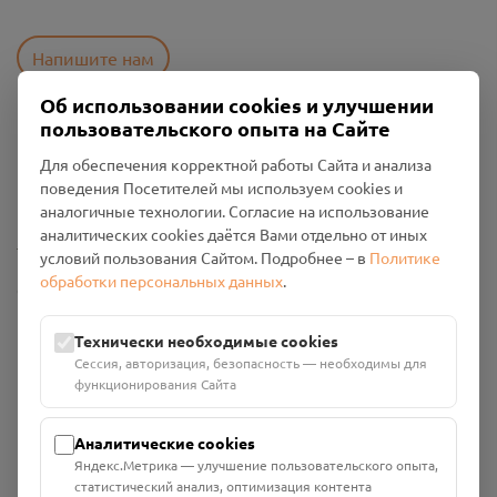
Напишите нам
Об использовании cookies и улучшении
пользовательского опыта на Сайте
Пользовательское соглашение
Для обеспечения корректной работы Сайта и анализа
Политика конфиденциальности
поведения Посетителей мы используем cookies и
Промо-материалы
аналогичные технологии. Согласие на использование
аналитических cookies даётся Вами отдельно от иных
Настройки cookies
условий пользования Сайтом. Подробнее – в
Политике
обработки персональных данных
.
Общество с ограниченной ответственностью «Смоленский
Проект Помним»
ИНН: 6700029207 ОГРН: 1256700001986
Технически необходимые cookies
Юридический адрес: 216790, Смоленская область, р-н
Сессия, авторизация, безопасность — необходимы для
Руднянский, г. Рудня, улица Западная, д. 26А, пом. 18
функционирования Сайта
Номер счёта: 40702810901130004287 в АО "АЛЬФА-БАНК"
Кор. счёт: 30101810200000000593
Аналитические cookies
Яндекс.Метрика — улучшение пользовательского опыта,
статистический анализ, оптимизация контента