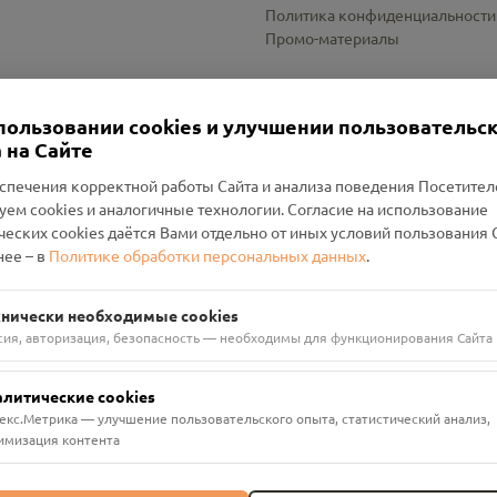
Политика конфиденциальности
Промо-материалы
Настройки cookies
пользовании cookies и улучшении пользовательс
 на Сайте
спечения корректной работы Сайта и анализа поведения Посетите
уем cookies и аналогичные технологии. Согласие на использование
оленский Проект Помним»
ческих cookies даётся Вами отдельно от иных условий пользования 
ее – в
Политике обработки персональных данных
.
н Руднянский, г. Рудня, улица Западная, д. 26А, пом. 18
ФА-БАНК"
хнически необходимые cookies
сия, авторизация, безопасность — необходимы для функционирования Сайта
алитические cookies
екс.Метрика — улучшение пользовательского опыта, статистический анализ,
имизация контента