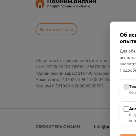
Напишите нам
Об ис
опыта
Для обе
использ
Общество с ограниченной ответственностью «См
аналити
ИНН: 6700029207 ОГРН: 1256700001986
Подробн
Юридический адрес: 216790, Смоленская область, р-
Номер счёта: 40702810901130004287 в АО "АЛЬ
Кор. счёт: 30101810200000000593
Те
Сес
Ан
Янд
опт
СВЯЖИТЕСЬ С НАМИ
info@pomnim.online