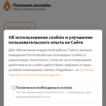
Напишите нам
Об использовании cookies и улучшении
пользовательского опыта на Сайте
Пользовательское соглашение
Для обеспечения корректной работы Сайта и анализа
Политика конфиденциальности
поведения Посетителей мы используем cookies и
Промо-материалы
аналогичные технологии. Согласие на использование
аналитических cookies даётся Вами отдельно от иных
Настройки cookies
условий пользования Сайтом. Подробнее – в
Политике
обработки персональных данных
.
Общество с ограниченной ответственностью «Смоленский
Проект Помним»
ИНН: 6700029207 ОГРН: 1256700001986
Технически необходимые cookies
Юридический адрес: 216790, Смоленская область, р-н
Сессия, авторизация, безопасность — необходимы для
Руднянский, г. Рудня, улица Западная, д. 26А, пом. 18
функционирования Сайта
Номер счёта: 40702810901130004287 в АО "АЛЬФА-БАНК"