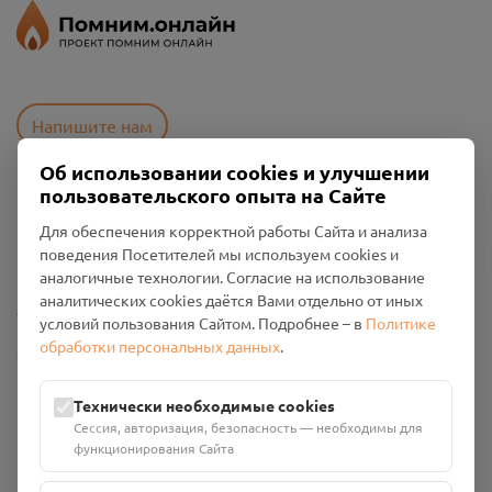
Напишите нам
Об использовании cookies и улучшении
пользовательского опыта на Сайте
Пользовательское соглашение
Для обеспечения корректной работы Сайта и анализа
Политика конфиденциальности
поведения Посетителей мы используем cookies и
Промо-материалы
аналогичные технологии. Согласие на использование
аналитических cookies даётся Вами отдельно от иных
Настройки cookies
условий пользования Сайтом. Подробнее – в
Политике
обработки персональных данных
.
Общество с ограниченной ответственностью «Смоленский
Проект Помним»
ИНН: 6700029207 ОГРН: 1256700001986
Технически необходимые cookies
Юридический адрес: 216790, Смоленская область, р-н
Сессия, авторизация, безопасность — необходимы для
Руднянский, г. Рудня, улица Западная, д. 26А, пом. 18
функционирования Сайта
Номер счёта: 40702810901130004287 в АО "АЛЬФА-БАНК"