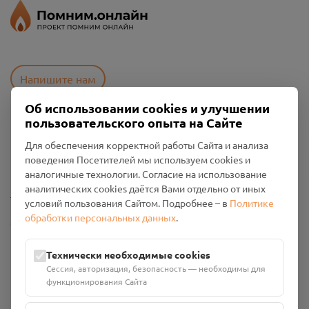
Напишите нам
Об использовании cookies и улучшении
пользовательского опыта на Сайте
Пользовательское соглашение
Для обеспечения корректной работы Сайта и анализа
Политика конфиденциальности
поведения Посетителей мы используем cookies и
Промо-материалы
аналогичные технологии. Согласие на использование
аналитических cookies даётся Вами отдельно от иных
Настройки cookies
условий пользования Сайтом. Подробнее – в
Политике
обработки персональных данных
.
Общество с ограниченной ответственностью «Смоленский
Проект Помним»
ИНН: 6700029207 ОГРН: 1256700001986
Технически необходимые cookies
Юридический адрес: 216790, Смоленская область, р-н
Сессия, авторизация, безопасность — необходимы для
Руднянский, г. Рудня, улица Западная, д. 26А, пом. 18
функционирования Сайта
Номер счёта: 40702810901130004287 в АО "АЛЬФА-БАНК"