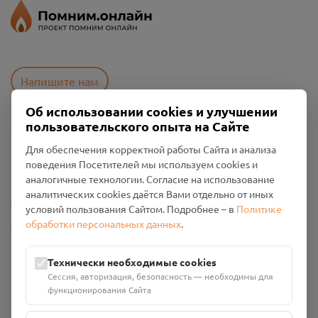
Напишите нам
Об использовании cookies и улучшении
пользовательского опыта на Сайте
Пользовательское соглашение
Для обеспечения корректной работы Сайта и анализа
Политика конфиденциальности
поведения Посетителей мы используем cookies и
Промо-материалы
аналогичные технологии. Согласие на использование
аналитических cookies даётся Вами отдельно от иных
Настройки cookies
условий пользования Сайтом. Подробнее – в
Политике
обработки персональных данных
.
Общество с ограниченной ответственностью «Смоленский
Проект Помним»
ИНН: 6700029207 ОГРН: 1256700001986
Технически необходимые cookies
Юридический адрес: 216790, Смоленская область, р-н
Сессия, авторизация, безопасность — необходимы для
Руднянский, г. Рудня, улица Западная, д. 26А, пом. 18
функционирования Сайта
Номер счёта: 40702810901130004287 в АО "АЛЬФА-БАНК"