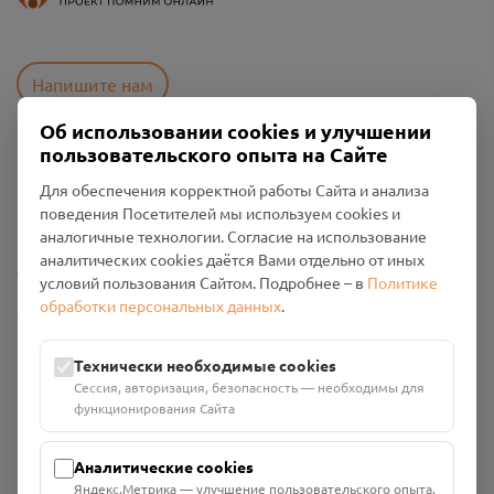
Напишите нам
Об использовании cookies и улучшении
пользовательского опыта на Сайте
Пользовательское соглашение
Для обеспечения корректной работы Сайта и анализа
Политика конфиденциальности
поведения Посетителей мы используем cookies и
Промо-материалы
аналогичные технологии. Согласие на использование
аналитических cookies даётся Вами отдельно от иных
Настройки cookies
условий пользования Сайтом. Подробнее – в
Политике
обработки персональных данных
.
Общество с ограниченной ответственностью «Смоленский
Проект Помним»
ИНН: 6700029207 ОГРН: 1256700001986
Технически необходимые cookies
Юридический адрес: 216790, Смоленская область, р-н
Сессия, авторизация, безопасность — необходимы для
Руднянский, г. Рудня, улица Западная, д. 26А, пом. 18
функционирования Сайта
Номер счёта: 40702810901130004287 в АО "АЛЬФА-БАНК"
Кор. счёт: 30101810200000000593
Аналитические cookies
Яндекс.Метрика — улучшение пользовательского опыта,