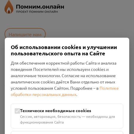
Напишите нам
Об использовании cookies и улучшении
пользовательского опыта на Сайте
Пользовательское соглашение
Для обеспечения корректной работы Сайта и анализа
Политика конфиденциальности
поведения Посетителей мы используем cookies и
Промо-материалы
аналогичные технологии. Согласие на использование
аналитических cookies даётся Вами отдельно от иных
Настройки cookies
условий пользования Сайтом. Подробнее – в
Политике
обработки персональных данных
.
Общество с ограниченной ответственностью «Смоленский
Проект Помним»
ИНН: 6700029207 ОГРН: 1256700001986
Технически необходимые cookies
Юридический адрес: 216790, Смоленская область, р-н
Сессия, авторизация, безопасность — необходимы для
Руднянский, г. Рудня, улица Западная, д. 26А, пом. 18
функционирования Сайта
Номер счёта: 40702810901130004287 в АО "АЛЬФА-БАНК"