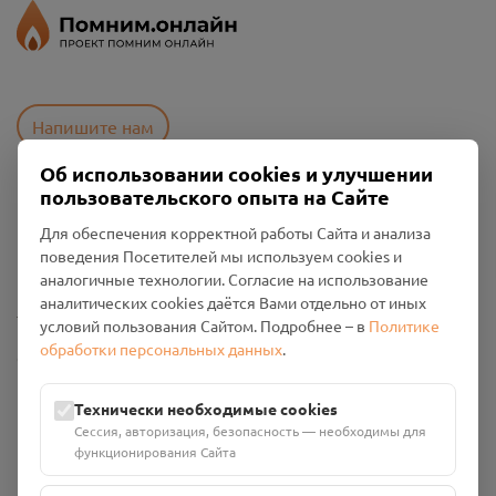
Напишите нам
Об использовании cookies и улучшении
пользовательского опыта на Сайте
Пользовательское соглашение
Для обеспечения корректной работы Сайта и анализа
Политика конфиденциальности
поведения Посетителей мы используем cookies и
Промо-материалы
аналогичные технологии. Согласие на использование
аналитических cookies даётся Вами отдельно от иных
Настройки cookies
условий пользования Сайтом. Подробнее – в
Политике
обработки персональных данных
.
Общество с ограниченной ответственностью «Смоленский
Проект Помним»
ИНН: 6700029207 ОГРН: 1256700001986
Технически необходимые cookies
Юридический адрес: 216790, Смоленская область, р-н
Сессия, авторизация, безопасность — необходимы для
Руднянский, г. Рудня, улица Западная, д. 26А, пом. 18
функционирования Сайта
Номер счёта: 40702810901130004287 в АО "АЛЬФА-БАНК"