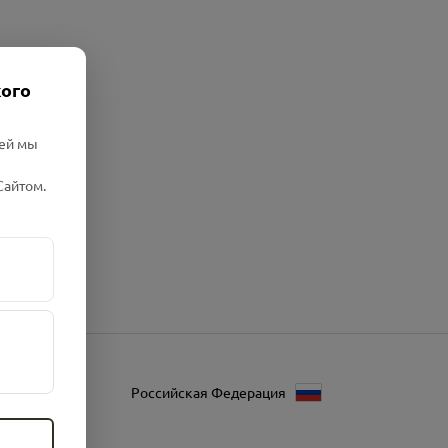
кого
лей мы
Сайтом.
Российская Федерация