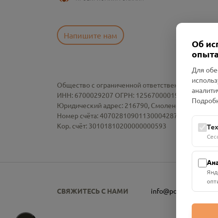
Напишите нам
Об ис
опыта
Для обе
использ
Общество с ограниченной ответственностью «См
аналити
ИНН: 6700029207 ОГРН: 1256700001986
Подробн
Юридический адрес: 216790, Смоленская область, р-
Номер счёта: 40702810901130004287 в АО "АЛЬ
Кор. счёт: 30101810200000000593
Те
Сес
Ан
Янд
опт
СВЯЖИТЕСЬ С НАМИ
info@pomnim.online