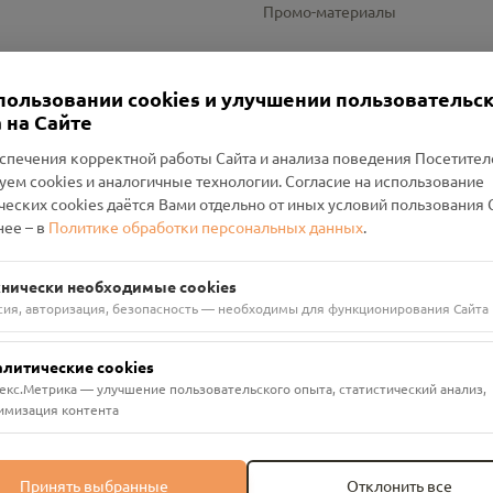
Промо-материалы
Настройки cookies
пользовании cookies и улучшении пользовательс
 на Сайте
спечения корректной работы Сайта и анализа поведения Посетите
уем cookies и аналогичные технологии. Согласие на использование
оленский Проект Помним»
ческих cookies даётся Вами отдельно от иных условий пользования 
ее – в
Политике обработки персональных данных
.
н Руднянский, г. Рудня, улица Западная, д. 26А, пом. 18
ФА-БАНК"
хнически необходимые cookies
сия, авторизация, безопасность — необходимы для функционирования Сайта
алитические cookies
екс.Метрика — улучшение пользовательского опыта, статистический анализ,
имизация контента
Принять выбранные
Отклонить все