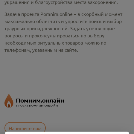
украшения и благоустройства места захоронения.
Задача проекта Pomnim.online – в скорбный момент
максимально облегчить и упростить поиск и выбор
траурных принадлежностей. Задать уточняющие
вопросы и проконсультироваться по выбору
необходимых ритуальных товаров можно по
телефонам, указанным на сайте.
Напишите нам