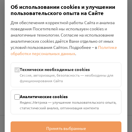
Об использовании cookies и улучшении
пользовательского опыта на Сайте
Пользовательское соглашение
Для обеспечения корректной работы Сайта и анализа
Политика конфиденциальности
поведения Посетителей мы используем cookies и
Промо-материалы
аналогичные технологии. Согласие на использование
аналитических cookies даётся Вами отдельно от иных
Настройки cookies
условий пользования Сайтом. Подробнее – в
Политике
обработки персональных данных
.
Общество с ограниченной ответственностью «Смоленский
Проект Помним»
ИНН: 6700029207 ОГРН: 1256700001986
Технически необходимые cookies
Юридический адрес: 216790, Смоленская область, р-н
Сессия, авторизация, безопасность — необходимы для
Руднянский, г. Рудня, улица Западная, д. 26А, пом. 18
функционирования Сайта
Номер счёта: 40702810901130004287 в АО "АЛЬФА-БАНК"
Кор. счёт: 30101810200000000593
Аналитические cookies
Яндекс.Метрика — улучшение пользовательского опыта,
статистический анализ, оптимизация контента
Принять выбранные