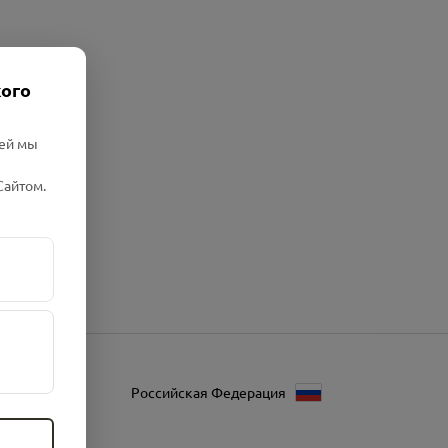
кого
лей мы
Сайтом.
Российская Федерация