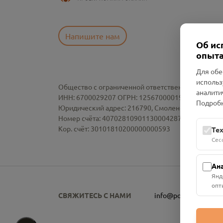
Напишите нам
Об ис
опыта
Для обе
использ
Общество с ограниченной ответственностью «См
аналити
ИНН: 6700029207 ОГРН: 1256700001986
Подробн
Юридический адрес: 216790, Смоленская область, р-
Номер счёта: 40702810901130004287 в АО "АЛЬ
Кор. счёт: 30101810200000000593
Те
Сес
Ан
Янд
опт
СВЯЖИТЕСЬ С НАМИ
info@pomnim.online