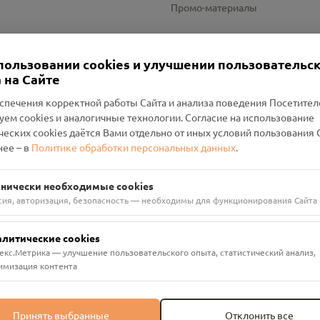
Промо-материалы
Настройки cookies
пользовании cookies и улучшении пользовательс
 на Сайте
спечения корректной работы Сайта и анализа поведения Посетите
уем cookies и аналогичные технологии. Согласие на использование
оленский Проект Помним»
ческих cookies даётся Вами отдельно от иных условий пользования 
ее – в
Политике обработки персональных данных
.
н Руднянский, г. Рудня, улица Западная, д. 26А, пом. 18
ФА-БАНК"
хнически необходимые cookies
сия, авторизация, безопасность — необходимы для функционирования Сайта
алитические cookies
екс.Метрика — улучшение пользовательского опыта, статистический анализ,
имизация контента
Принять выбранные
Отклонить все