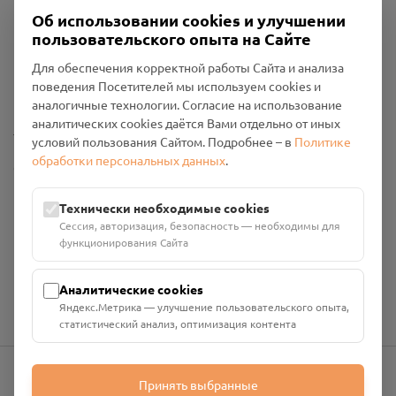
Об использовании cookies и улучшении
пользовательского опыта на Сайте
Пользовательское соглашение
Для обеспечения корректной работы Сайта и анализа
Политика конфиденциальности
поведения Посетителей мы используем cookies и
Промо-материалы
аналогичные технологии. Согласие на использование
аналитических cookies даётся Вами отдельно от иных
Настройки cookies
условий пользования Сайтом. Подробнее – в
Политике
обработки персональных данных
.
Общество с ограниченной ответственностью «Смоленский
Проект Помним»
ИНН: 6700029207 ОГРН: 1256700001986
Технически необходимые cookies
Юридический адрес: 216790, Смоленская область, р-н
Сессия, авторизация, безопасность — необходимы для
Руднянский, г. Рудня, улица Западная, д. 26А, пом. 18
функционирования Сайта
Номер счёта: 40702810901130004287 в АО "АЛЬФА-БАНК"
Кор. счёт: 30101810200000000593
Аналитические cookies
Яндекс.Метрика — улучшение пользовательского опыта,
статистический анализ, оптимизация контента
Принять выбранные