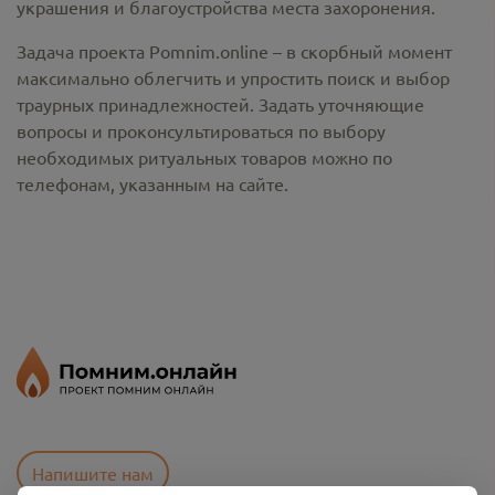
украшения и благоустройства места захоронения.
Задача проекта Pomnim.online – в скорбный момент
максимально облегчить и упростить поиск и выбор
траурных принадлежностей. Задать уточняющие
вопросы и проконсультироваться по выбору
необходимых ритуальных товаров можно по
телефонам, указанным на сайте.
Напишите нам