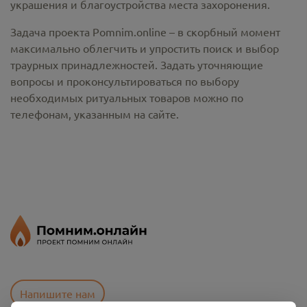
украшения и благоустройства места захоронения.
Задача проекта Pomnim.online – в скорбный момент
максимально облегчить и упростить поиск и выбор
траурных принадлежностей. Задать уточняющие
вопросы и проконсультироваться по выбору
необходимых ритуальных товаров можно по
телефонам, указанным на сайте.
Напишите нам