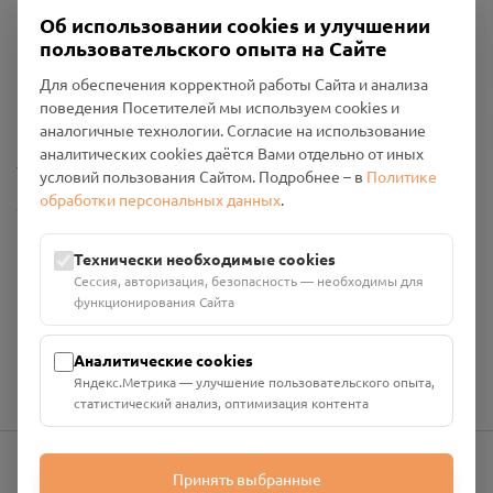
Об использовании cookies и улучшении
пользовательского опыта на Сайте
Пользовательское соглашение
Для обеспечения корректной работы Сайта и анализа
Политика конфиденциальности
поведения Посетителей мы используем cookies и
Промо-материалы
аналогичные технологии. Согласие на использование
аналитических cookies даётся Вами отдельно от иных
Настройки cookies
условий пользования Сайтом. Подробнее – в
Политике
обработки персональных данных
.
Общество с ограниченной ответственностью «Смоленский
Проект Помним»
ИНН: 6700029207 ОГРН: 1256700001986
Технически необходимые cookies
Юридический адрес: 216790, Смоленская область, р-н
Сессия, авторизация, безопасность — необходимы для
Руднянский, г. Рудня, улица Западная, д. 26А, пом. 18
функционирования Сайта
Номер счёта: 40702810901130004287 в АО "АЛЬФА-БАНК"
Кор. счёт: 30101810200000000593
Аналитические cookies
Яндекс.Метрика — улучшение пользовательского опыта,
статистический анализ, оптимизация контента
Принять выбранные